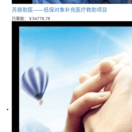
苏慈助医——低保对象补充医疗救助项目
已筹款：
￥54778.78