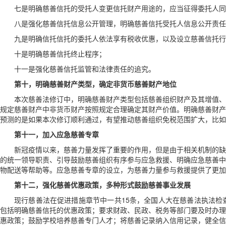
七是明确慈善信托的受托人变更信托财产用途的，应当征得委托人同
八是强化慈善信托信息公开管理，明确慈善信托受托人信息公开责任
九是明确信托信托的委托人依法享有税收优惠，以及设立慈善信托行
十是明确慈善信托终止程序；
十一是强化慈善信托监管和法律责任的追究。
第十，明确慈善财产类型，确定非货币慈善财产地位
本次慈善法修订中，明确慈善财产类型包括慈善组织财产及其增值、
规定慈善财产中非货币财产按照规定合理确定其财产价值。明确慈善财产
预测的是如果本次修订顺利通过，有望推动慈善组织免税范围扩大，比如
第十一，加入应急慈善专章
新冠疫情以来，慈善力量发挥了重要的作用，但是由于相关机制的缺
的统一领导职责、引导鼓励慈善组织有序参与应急救援、明确应急慈善中
物配送等帮助等。应急慈善专章的设立，为慈善力量参与救援提供了更加
第十二，强化慈善优惠政策，多种形式鼓励慈善事业发展
现行慈善法在促进措施章节中一共15条，全国人大在慈善法执法检
包括明确慈善信托的优惠政策；要求财政、民政、税务等部门要及时办理
惠政策；鼓励学校培养慈善专门人才；将慈善记录纳入信用记录，健全信