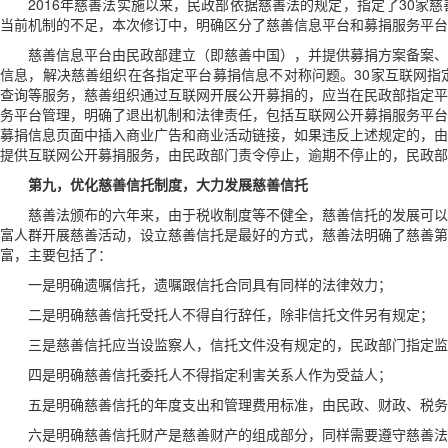
2016年慈善法实施以来，民政部依据慈善法的规定，指定了30
当前机制的不足，本次修订中，明确区分了慈善信息平台和募捐服务平台
慈善信息平台由民政部建立（即慈善中国），并提供募捐方案备案、
信
息，解决慈善组织在各指定平台募捐信息不对称问题。30家互联网
查询等服务，慈善组织通过互联网开展公开募捐的，应当在民政部指定平
务平台管理，明确了退出机制和法律责任，包括互联网公开募捐服务平台
募捐信息页面中插入商业广告和商业活动链接，如果违反上述规定的，由
提供互联网公开募捐服务，由民政部门责令停止，逾期不停止的，民政部
第九，优化慈善信托制度，大力发展慈善信托
慈善法颁布的六年来，由于税收制度等不健全，慈善信托的发展可以
富人群开展慈善活动，设立慈善信托是最好的方式，慈善法明确了慈善第
富，主要包括了：
一是明确遗嘱信托，遗嘱跟信托合同具有同样的法律效力；
二是明确慈善信托受托人不得自行辞任，除非信托文件另有规定；
三是慈善信托应当设监察人，信托文件没有规定的，民政部门指定监
四是明确慈善信托委托人不得指定利害关系人作为受益人；
五是明确慈善信托的年度支出和管理费用标准，由民政、财政、税务
六是明确慈善信托财产是慈善财产的组成部分，同样需要遵守慈善法