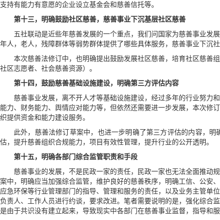
支持有能力有意愿的企业设立基金会和慈善信托等。
第十三，明确鼓励社区慈善，慈善事业下沉基层社区慈善
五社联动是近些年慈善发展的一个重点，我们问国家为慈善事业发展
年人，老人，残障群体等弱势群体提供了哪些具体服务，慈善事业下沉社
本次慈善法修订中，也明确提出鼓励发展社区慈善，培育社区慈善组
社区志愿者、社会慈善资源）。
第十四，鼓励慈善基础设施建设，明确第三方评估内容
慈善事业发展，离不开人才等基础设施建设，经过多年的行业努力和
能力、财务能力、舆情应对能力等，但依然还需要进一步发展，本次修订
织提供资金和能力建设服务。
此外，慈善法修订草案中，也进一步明确了第三方评估的内容，明
估，提升慈善组织合规能力，项目有效性管理，提升行业的公开透明。
第十五，明确各部门综合监管职责和手段
慈善事业的发展，不是民政一家的责任，民政一家也无法全面推动规
案中，明确应当加强综合监管，维护良好的慈善秩序，明确工信、公安、
应急环保等行业管理部门的指导、管理和服务的责任，以及业务主管单位
负责人、工作人员进行约谈，要求改进。笔者需要说明的是，强化综合监
是由于共识没有建立起来，导致现实中各部门在慈善事业监督，指导和服