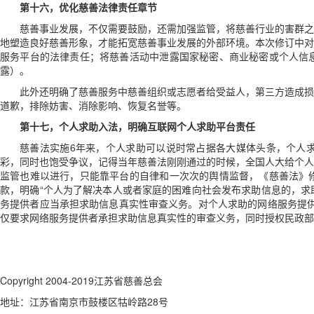
第十六，优化慈善法律责任章节
慈善事业发展，不仅需要鼓励，还需加强监管，将慈善行业的害群之
地塑造良好慈善形象，才能拓宽慈善事业发展的外部环境。本次修订中对
服务平台的法律责任；将慈善活动中泄露国家秘密、商业秘密或个人信
露）。
此外还明确了慈善服务中慈善组织或志愿者给受益人，第三方造成损
道歉，排除妨害、消除影响、恢复名誉等。
第十七，个人求助入法，明确互联网个人求助平台责任
慈善法实施6年来，个人求助可以说时常占据各大媒体头条，个人
彩，
同时也饱受争议，记得当年慈善法刚刚通过的时候，全国人大给个人
监管也难以进行，只能靠平台的自律和一次次的舆情监督，《慈善法》
款，明确“个人为了解决本人或者家庭的困难向社会发布求助信息的，求
务提供者应当承担求助信息真实性审查义务。对个人求助的网络服务提供
仅要求网络服务提供者承担求助信息真实性的审查义务，同时授权民政部
Copyright 2004-2019江苏省慈善总会
地址：江苏省南京市鼓楼区牯岭路28号