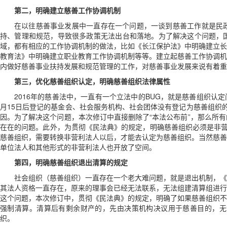
第二，明确建立慈善工作协调机制
在以往慈善事业发展中一直存在一个问题，一谈到慈善工作就是民
持、管理和规范，导致很多政策无法出台和落地。为了解决这个问题，
域，都有相应的工作协调机制的做法，比如《长江保护法》中明确建立长
教育法》中明确建立职业教育工作协调机制等等。建立起慈善工作协调机
内做好慈善事业扶持发展和规范管理的工作，对
慈善事业发展来说有着重
第三，优化慈善组织认定，明确慈善组织法律属性
2016年的慈善法中，一直有一个立法中的BUG，就是慈善组织认
月15日后登记的基金会、社会服务机构、社会团体没有登记为慈善组织
因。为了解决这个问题，本次修订中直接删除了“本法公布前”，那么所
在在的问题。此外，为贯彻《民法典》的规定，明确慈善组织必须是非营
慈善组织，需要转换非营利法人以后，才能去认定为慈善组织。当然慈善
单位法人和其他形式的非营利法人也开放了空间。
第四，明确慈善组织退出清算的规定
社会组织（慈善组织）一直存在一个老大难问题，就是退出机制，《
其法人资格一直存在，原来的理事会已经无法联系，无法组建清算组进行
这个问题，本次修订中，贯彻《民法典》的规定，明确了如果慈善组织不
强制清算。清算后有剩余财产的，先由决策机构决议用于慈善目的，无
织。