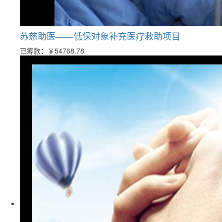
苏慈助医——低保对象补充医疗救助项目
已筹款：
￥54768.78