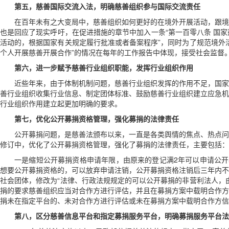
第五，慈善国际交流入法，明确慈善组织参与国际交流责任
在百年未有之大变局中，慈善组织如何更好的在境外开展活动，跟境
也是回应了现实呼吁，在促进措施的章节中加入一条“第一百零八条 国
活动的，根据国家有关规定履行批准或者备案程序”，同时为了规范境外
个人开展慈善开展合作”的情况在每年的工作报告中体现，接受社会监督
第六，进一步赋予慈善行业组织职能，发挥行业组织作用
近些年来，由于体制机制问题，慈善行业组织发挥的作用不足，国家
善行业组织收集行业信息、制定团体标准、鼓励慈善行业组织建立应急机
行业组织作用建立起更加明确的要求。
第七，优化公开募捐资格管理，强化募捐的法律责任
公开募捐问题，是慈善法颁布以来，一直是各类舆情的焦点、热点问
修订中，优化了公开募捐资格管理，强化了募捐的法律责任，主要包括：
一是缩短公开募捐资格申请年限，由原来的登记满2年可以申请公开
想要公开募捐资格的，可以放弃申请注销，公开募捐资格注销后三年内不
社会团体，修改为“法律、行政法规规定的可以公开募捐的非营利法人，
捐的要求慈善组织应当对合作方进行评估，并且在募捐方案中载明合作方
捐未在指定平台的、未对合作方进行评估或未在募捐方案中载明合作方信
第八，区分慈善信息平台和指定募捐服务平台，明确募捐服务平台法