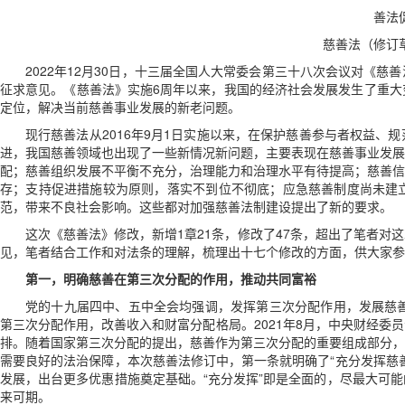
善法
慈善法（修订
2022年12月30日，十三届全国人大常委会第三十八次会议对《
征求意见。《慈善法》实施6周年以来，我国的经济社会发展发生了重大
定位，解决当前慈善事业发展的新老问题。
现行慈善法从2016年9月1日实施以来，在保护慈善参与者权益
进，我国慈善领域也出现了一些新情况新问题，主要表现在慈善事业发展
配；慈善组织发展不平衡不充分，治理能力和治理水平有待提高；慈善信
存；支持促进措施较为原则，落实不到位不彻底；应急慈善制度尚未建
范，带来不良社会影响。这些都对加强慈善法制建设提出了新的要求。
这次《慈善法》修改，新增1章21条，修改了47条，超出了笔者
见，笔者结合工作和对法条的理解，梳理出十七个修改的方面，供大家参
第一，明确慈善在第三次分配的作用，推动共同富裕
党的十九届四中、五中全会均强调，发挥第三次分配作用，发展慈善事
第三次分配作用，改善收入和财富分配格局。2021年8月，中央财经
排。随着国家第三次分配的提出，慈善作为第三次分配的重要组成部分，
需要良好的法治保障，本次慈善法修订中，第一条就明确了“充分发挥慈
发展，出台更多优惠措施奠定基础。“充分发挥”即是全面的，尽最大可
来可期。