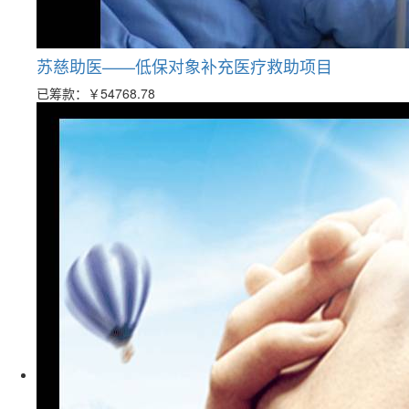
苏慈助医——低保对象补充医疗救助项目
已筹款：
￥54768.78