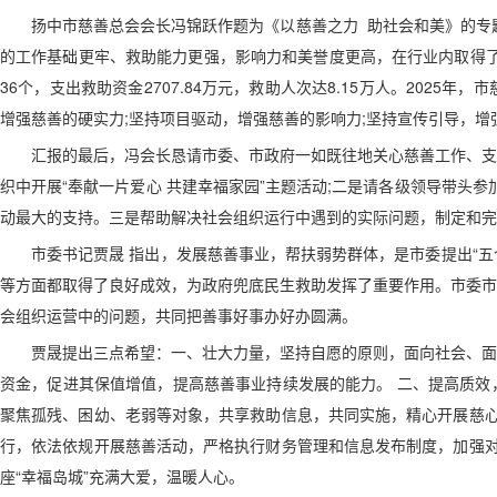
扬中市慈善总会会长冯锦跃作题为《以慈善之力 助社会和美》的专
的工作基础更牢、救助能力更强，影响力和美誉度更高，在行业内取得了三
36个，支出救助资金2707.84万元，救助人次达8.15万人。2025
增强慈善的硬实力;坚持项目驱动，增强慈善的影响力;坚持宣传引导，增
汇报的最后，冯会长恳请市委、市政府一如既往地关心慈善工作、支
织中开展“奉献一片爱心 共建幸福家园”主题活动;二是请各级领导带头参
动最大的支持。三是帮助解决社会组织运行中遇到的实际问题，制定和完
市委书记贾晟 指出，发展慈善事业，帮扶弱势群体，是市委提出“五
等方面都取得了良好成效，为政府兜底民生救助发挥了重要作用。市委市
会组织运营中的问题，共同把善事好事办好办圆满。
贾晟提出三点希望：一、壮大力量，坚持自愿的原则，面向社会、面
资金，促进其保值增值，提高慈善事业持续发展的能力。 二、提高质效
聚焦孤残、困幼、老弱等对象，共享救助信息，共同实施，精心开展慈心
行，依法依规开展慈善活动，严格执行财务管理和信息发布制度，加强对
座“幸福岛城”充满大爱，温暖人心。